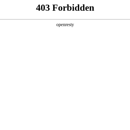
产品及服务
行业解决方案
合作伙伴
投资者关系
来旗舰厅问学
智算基础设施
算力调度加速